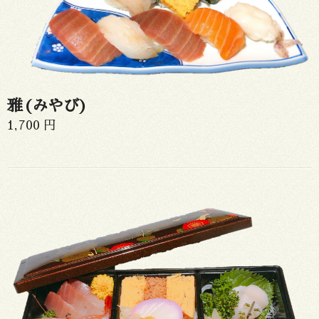
雅(みやび)
1,700 円